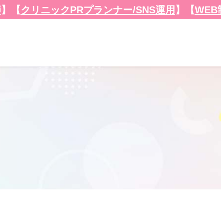
師
】
【
クリニックPRプランナー/SNS運用
】【
WE