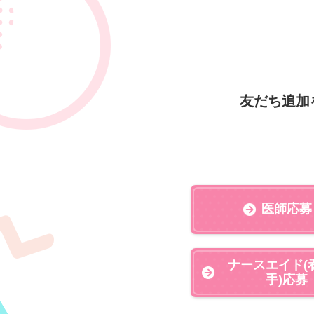
友だち追加
医師応募
ナースエイド(
手)応募