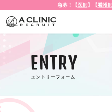
急募！【
医師
】
【
看護
ENTRY
エントリーフォーム