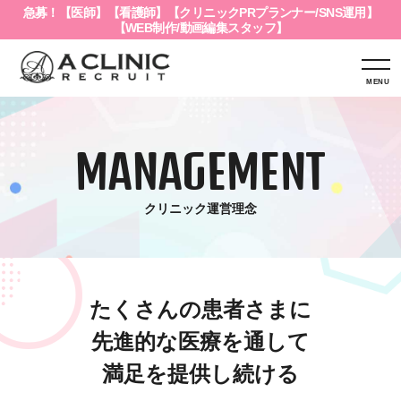
急募！【
医師
】
【
看護師
】
【
クリニックPRプランナー/SNS運用
】
【
WEB制作/動画編集スタッフ
】
MANAGEMENT
クリニック運営理念
たくさんの患者さまに
先進的な医療を通して
満足を提供し続ける